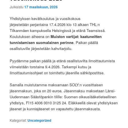
Julkaistu
17 maaliskuun, 2026
Yhdistyksen kevätkoulutus ja vuosikokous
järjestetään perjantaina 17.4.2026 klo 13 alkaen THL:n
Tilkanmäen kampuksella Helsingissä ja etänä Teamsissä.
Koulutuksen aiheena on
Muiston vartijat: kaatuneitten
tunnistamisen suomalainen perinne
. Paikan päällä
osallistuville järjestetään kahvitarjoilu.
Pyydämme paikan päällä ja etänä osallistuvilta ilmoittautumista
viimeistään torstaina 9.4.2026. Tarkempi kutsu ja
ilmoittautumisohjeet on toimitettu jäsenille sähköpostitse.
Samalla muistutamme maksamaan SOLY:n vuosittaisen
jäsenmaksun, joka on 20 euroa. Jäsenmaksu maksetaan Länsi-
Uudenmaan Säästöpankin tilille: Suomen oikeuslääketieteellinen
yhdistys, FI15 4006 0010 3125 24. Eläkkeellä olevat yhdistyksen
jäsenet ja kunniajäsenet on vapautettu jäsenmaksusta.
Kategoriat:
Uncategorized