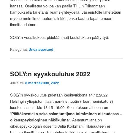
kanssa. Osallistua voi paikan päällä THL:n Tilkanmäen
kampuksella tai etänä Teams-yhteydellä. Jäsenistölle lähetetään
myöhemmin ilmoittautumislinkki, jonka kautta tapahtumaan
ilmoittaudutaan.
SOLY:n vuosikokous pidetään heti koulutuksen päätyttyä
.
Kategoriat:
Uncategorized
SOLY:n syyskoulutus 2022
Julkaistu
8 marraskuun, 2022
SOLY:n syyskoulutus pidetään keskiviikkona 14.12.2022
Helsingin yliopiston Haartman-instituutin (Haartmaninkatu 3)
luentosalissa 1 klo 13:15–16:00. Koulutuksen aiheena on
”
Päätöksenteko sekä asiantuntijana toimiminen oikeudessa –
oikeuspsykologinen näkökulma
”. Asiantuntijana on
oikeuspsykologian dosentti Julia Korkman. Tilaisuuteen ei
tarvitse ilmoittautua. Tervetuloa kaikki joukolla osallistumaan