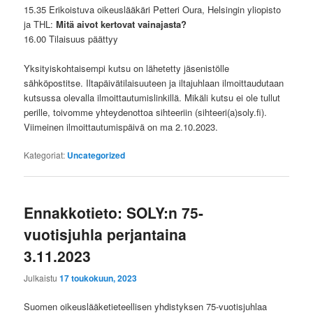
15.35 Erikoistuva oikeuslääkäri Petteri Oura, Helsingin yliopisto
ja THL:
Mitä aivot kertovat vainajasta?
16.00 Tilaisuus päättyy
Yksityiskohtaisempi kutsu on lähetetty jäsenistölle
sähköpostitse. Iltapäivätilaisuuteen ja iltajuhlaan ilmoittaudutaan
kutsussa olevalla ilmoittautumislinkillä. Mikäli kutsu ei ole tullut
perille, toivomme yhteydenottoa sihteeriin (sihteeri(a)soly.fi).
Viimeinen ilmoittautumispäivä on ma 2.10.2023.
Kategoriat:
Uncategorized
Ennakkotieto: SOLY:n 75-
vuotisjuhla perjantaina
3.11.2023
Julkaistu
17 toukokuun, 2023
Suomen oikeuslääketieteellisen yhdistyksen 75-vuotisjuhlaa