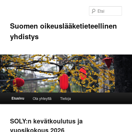
Siirry
Siirry
sisältöön
toissijaiseen
Etsi
sisältöön
Suomen oikeuslääketieteellinen
yhdistys
Päävalikko
Etusivu
Ota yhteyttä
Tietoja
SOLY:n kevätkoulutus ja
vuosikokous 2026