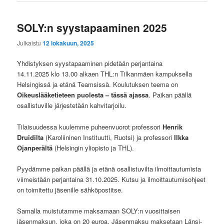
SOLY:n syystapaaminen 2025
Julkaistu
12 lokakuun, 2025
Yhdistyksen syystapaaminen pidetään perjantaina
14.11.2025 klo 13.00 alkaen THL:n Tilkanmäen kampuksella
Helsingissä ja etänä Teamsissä. Koulutuksen teema on
Oikeuslääketieteen puolesta – tässä ajassa
. Paikan päällä
osallistuville järjestetään kahvitarjoilu.
Tilaisuudessa kuulemme puheenvuorot professori
Henrik
Druidilta
(Karoliininen Instituutti, Ruotsi) ja professori
Ilkka
Ojanperältä
(Helsingin yliopisto ja THL).
Pyydämme paikan päällä ja etänä osallistuvilta ilmoittautumista
viimeistään perjantaina 31.10.2025. Kutsu ja ilmoittautumisohjeet
on toimitettu jäsenille sähköpostitse.
Samalla muistutamme maksamaan SOLY:n vuosittaisen
jäsenmaksun, joka on 20 euroa. Jäsenmaksu maksetaan Länsi-