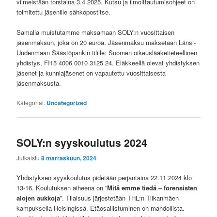
viimeistään torstaina 3.4.2025. Kutsu ja ilmoittautumisohjeet on
toimitettu jäsenille sähköpostitse.
Samalla muistutamme maksamaan SOLY:n vuosittaisen
jäsenmaksun, joka on 20 euroa. Jäsenmaksu maksetaan Länsi-
Uudenmaan Säästöpankin tilille: Suomen oikeuslääketieteellinen
yhdistys, FI15 4006 0010 3125 24. Eläkkeellä olevat yhdistyksen
jäsenet ja kunniajäsenet on vapautettu vuosittaisesta
jäsenmaksusta.
Kategoriat:
Uncategorized
SOLY:n syyskoulutus 2024
Julkaistu
8 marraskuun, 2024
Yhdistyksen syyskoulutus pidetään perjantaina 22.11.2024 klo
13-16. Koulutuksen aiheena on ”
Mitä emme tiedä – forensisten
alojen aukkoja
”. Tilaisuus järjestetään THL:n Tilkanmäen
kampuksella Helsingissä. Etäosallistuminen on mahdollista.