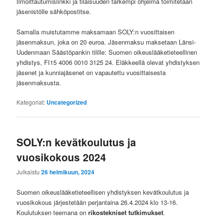
Ilmoittautumislinkki ja tilaisuuden tarkempi ohjelma toimitetaan
jäsenistölle sähköpostitse.
Samalla muistutamme maksamaan SOLY:n vuosittaisen
jäsenmaksun, joka on 20 euroa. Jäsenmaksu maksetaan Länsi-
Uudenmaan Säästöpankin tilille: Suomen oikeuslääketieteellinen
yhdistys, FI15 4006 0010 3125 24. Eläkkeellä olevat yhdistyksen
jäsenet ja kunniajäsenet on vapautettu vuosittaisesta
jäsenmaksusta.
Kategoriat:
Uncategorized
SOLY:n kevätkoulutus ja
vuosikokous 2024
Julkaistu
26 helmikuun, 2024
Suomen oikeuslääketieteellisen yhdistyksen kevätkoulutus ja
vuosikokous järjestetään perjantaina 26.4.2024 klo 13-16.
Koulutuksen teemana on
rikostekniset tutkimukset
.