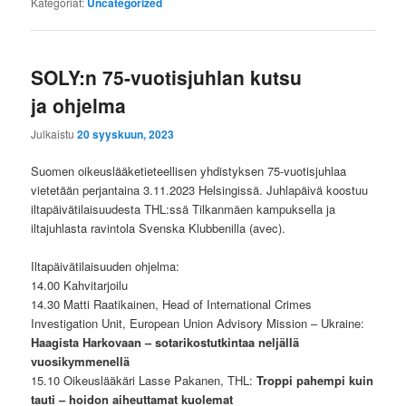
Kategoriat:
Uncategorized
SOLY:n 75-vuotisjuhlan kutsu
ja ohjelma
Julkaistu
20 syyskuun, 2023
Suomen oikeuslääketieteellisen yhdistyksen 75-vuotisjuhlaa
vietetään perjantaina 3.11.2023 Helsingissä. Juhlapäivä koostuu
iltapäivätilaisuudesta THL:ssä Tilkanmäen kampuksella ja
iltajuhlasta ravintola Svenska Klubbenilla (avec).
Iltapäivätilaisuuden ohjelma:
14.00 Kahvitarjoilu
14.30 Matti Raatikainen, Head of International Crimes
Investigation Unit, European Union Advisory Mission – Ukraine:
Haagista Harkovaan – sotarikostutkintaa neljällä
vuosikymmenellä
15.10 Oikeuslääkäri Lasse Pakanen, THL:
Troppi pahempi kuin
tauti – hoidon aiheuttamat kuolemat