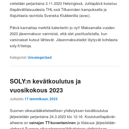
vietetään perjantaina 3.11.2023 Helsingissä. Juhlapäivä koostuu
iltapäivätilaisuudesta THL:ssä Tilkanmäen kampuksella ja
iltajuhlasta ravintola Svenska Klubbenilla (avec).
Päivä kannattaa merkitä kalenteriin jo nyt! Maksamalla vuoden
2023 jäsenmaksun varmistat, että olet postituslistalla, kun
varsinaiset kutsut lähtevät. Jäsenmaksutiedot löytyvät kohdasta
soly.fi/tietoja.
Kategoriat:
Uncategorized
SOLY:n kevätkoulutus ja
vuosikokous 2023
Julkaistu
17 tammikuun, 2023
Suomen oikeuslääketieteellisen yhdistyksen kevätkoulutus
järjestetään perjantaina 24.3.2023 klo 12-16. Koulutusiltapäivän
aiheena on
vainajan TT-kuvantaminen
ja tilaisuus järjestetään
yhdessä Suomen oikeushammaslääketieteen yhdistyksen