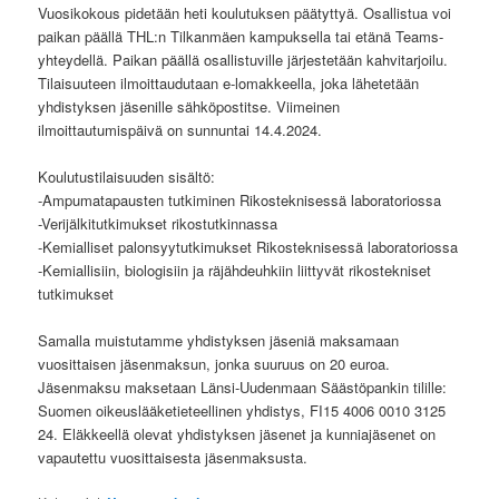
Vuosikokous pidetään heti koulutuksen päätyttyä. Osallistua voi
paikan päällä THL:n Tilkanmäen kampuksella tai etänä Teams-
yhteydellä. Paikan päällä osallistuville järjestetään kahvitarjoilu.
Tilaisuuteen ilmoittaudutaan e-lomakkeella, joka lähetetään
yhdistyksen jäsenille sähköpostitse. Viimeinen
ilmoittautumispäivä on sunnuntai 14.4.2024.
Koulutustilaisuuden sisältö:
-Ampumatapausten tutkiminen Rikosteknisessä laboratoriossa
-Verijälkitutkimukset rikostutkinnassa
-Kemialliset palonsyytutkimukset Rikosteknisessä laboratoriossa
-Kemiallisiin, biologisiin ja räjähdeuhkiin liittyvät rikostekniset
tutkimukset
Samalla muistutamme yhdistyksen jäseniä maksamaan
vuosittaisen jäsenmaksun, jonka suuruus on 20 euroa.
Jäsenmaksu maksetaan Länsi-Uudenmaan Säästöpankin tilille:
Suomen oikeuslääketieteellinen yhdistys, FI15 4006 0010 3125
24. Eläkkeellä olevat yhdistyksen jäsenet ja kunniajäsenet on
vapautettu vuosittaisesta jäsenmaksusta.