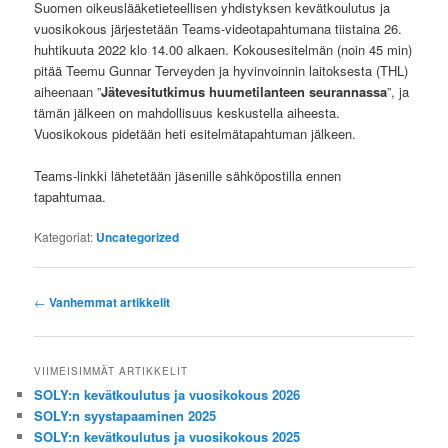
Suomen oikeuslääketieteellisen yhdistyksen kevätkoulutus ja
vuosikokous järjestetään Teams-videotapahtumana tiistaina 26.
huhtikuuta 2022 klo 14.00 alkaen. Kokousesitelmän (noin 45 min)
pitää Teemu Gunnar Terveyden ja hyvinvoinnin laitoksesta (THL)
aiheenaan ”
Jätevesitutkimus huumetilanteen seurannassa
”, ja
tämän jälkeen on mahdollisuus keskustella aiheesta.
Vuosikokous pidetään heti esitelmätapahtuman jälkeen.
Teams-linkki lähetetään jäsenille sähköpostilla ennen
tapahtumaa.
Kategoriat:
Uncategorized
Artikkelien
←
Vanhemmat artikkelit
selaus
VIIMEISIMMÄT ARTIKKELIT
SOLY:n kevätkoulutus ja vuosikokous 2026
SOLY:n syystapaaminen 2025
SOLY:n kevätkoulutus ja vuosikokous 2025