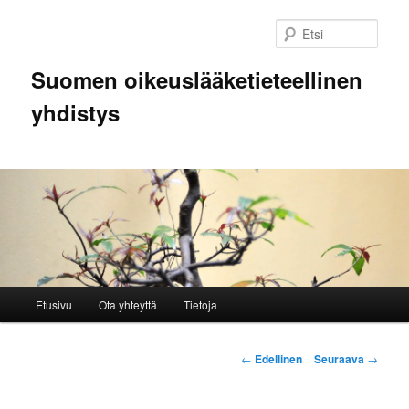
Siirry
sisältöön
Etsi
Suomen oikeuslääketieteellinen
yhdistys
Päävalikko
Etusivu
Ota yhteyttä
Tietoja
Artikkelien
←
Edellinen
Seuraava
→
selaus