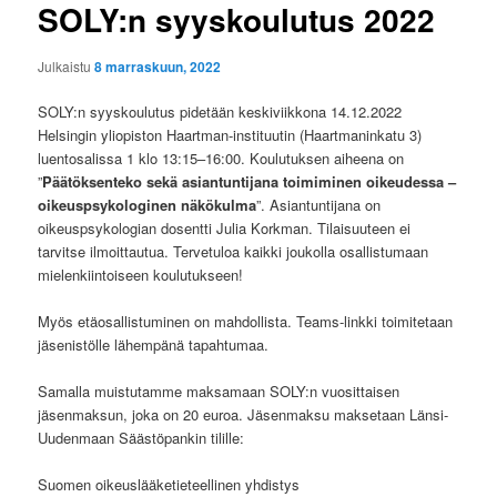
SOLY:n syyskoulutus 2022
Julkaistu
8 marraskuun, 2022
SOLY:n syyskoulutus pidetään keskiviikkona 14.12.2022
Helsingin yliopiston Haartman-instituutin (Haartmaninkatu 3)
luentosalissa 1 klo 13:15–16:00. Koulutuksen aiheena on
”
Päätöksenteko sekä asiantuntijana toimiminen oikeudessa –
oikeuspsykologinen näkökulma
”. Asiantuntijana on
oikeuspsykologian dosentti Julia Korkman. Tilaisuuteen ei
tarvitse ilmoittautua. Tervetuloa kaikki joukolla osallistumaan
mielenkiintoiseen koulutukseen!
Myös etäosallistuminen on mahdollista. Teams-linkki toimitetaan
jäsenistölle lähempänä tapahtumaa.
Samalla muistutamme
maksamaan SOLY:n vuosittaisen
jäsenmaksun, joka on 20 euroa. Jäsenmaksu maksetaan Länsi-
Uudenmaan Säästöpankin tilille:
Suomen oikeuslääketieteellinen yhdistys