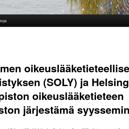
etoja
men oikeuslääketieteellis
istyksen (SOLY) ja Helsing
opiston oikeuslääketieteen
ston järjestämä syyssemin