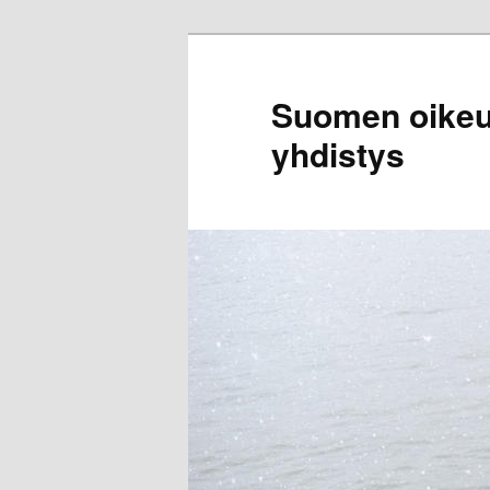
Siirry
sisältöön
Suomen oikeus
yhdistys