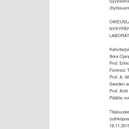
Syyssemina
(Kytösuont
OIKEUSL
NYKYPÄI
LABORAT
Kahvitarjo
Ilkka Ojan
Prof. Erkk
Forensic T
Prof. A. 
Sweden an
Prof. Antt
Päätös noi
Tilaisuute
(sähköpost
16.11.201