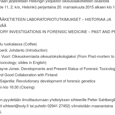
ari järjestetään Helsingin yliopiston oikeuslääketieteen osastolla
ie 11, 2. krs, Helsinki) perjantaina 20. marraskuuta 2015 alkaen klo 
ÄÄKETIETEEN LABORATORIOTUTKIMUKSET – HISTORIAA JA
VÄÄ
ORY INVESTIGATIONS IN FORENSIC MEDICINE – PAST AND 
ilu ruokalassa (Coffee)
perä: Johdanto (Introduction)
i Vuori: Oikeuskemiasta oikeustoksikologiaksi (From Post-mortem to
oxicology; slides in English)
Wayne Jones: Developments and Present Status of Forensic Toxicolog
d Good Collaboration with Finland
i Sajantila: Revolutionary development of forensic genetics
n klo 16:30 (Closing)
en pyydetään ilmoittautumaan yhdistyksen sihteerille Petter Sahlbergil
i sihteeri@soly.fi tai puhelin 02941 27452) viimeistään maanantaina
5.