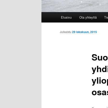
Päävalikko
Etusivu
Ota yhteyttä
Ti
Julkaistu
29 lokakuun, 2015
Suo
yhd
yli
osa