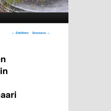
Artikkelien
←
Edellinen
Seuraava
→
selaus
en
in
aari