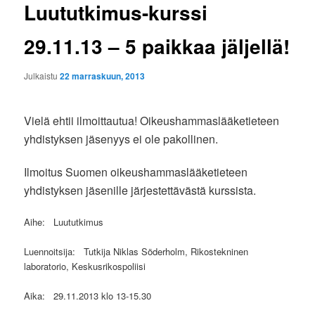
Luututkimus-kurssi
29.11.13 – 5 paikkaa jäljellä!
Julkaistu
22 marraskuun, 2013
Vielä ehtii ilmoittautua! Oikeushammaslääketieteen
yhdistyksen jäsenyys ei ole pakollinen.
Ilmoitus Suomen oikeushammaslääketieteen
yhdistyksen jäsenille järjestettävästä kurssista.
Aihe:
Luututkimus
Luennoitsija:
Tutkija Niklas Söderholm, Rikostekninen
laboratorio, Keskusrikospoliisi
Aika:
29.11.2013 klo 13-15.30