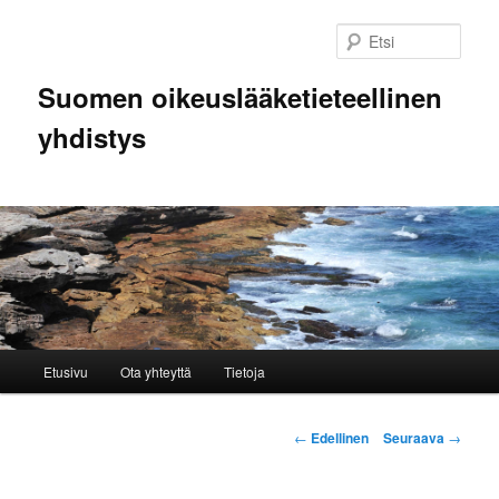
Siirry
sisältöön
Etsi
Suomen oikeuslääketieteellinen
yhdistys
Päävalikko
Etusivu
Ota yhteyttä
Tietoja
Artikkelien
←
Edellinen
Seuraava
→
selaus