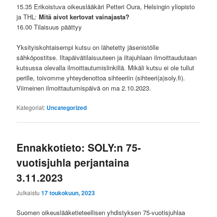
15.35 Erikoistuva oikeuslääkäri Petteri Oura, Helsingin yliopisto
ja THL:
Mitä aivot kertovat vainajasta?
16.00 Tilaisuus päättyy
Yksityiskohtaisempi kutsu on lähetetty jäsenistölle
sähköpostitse. Iltapäivätilaisuuteen ja iltajuhlaan ilmoittaudutaan
kutsussa olevalla ilmoittautumislinkillä. Mikäli kutsu ei ole tullut
perille, toivomme yhteydenottoa sihteeriin (sihteeri(a)soly.fi).
Viimeinen ilmoittautumispäivä on ma 2.10.2023.
Kategoriat:
Uncategorized
Ennakkotieto: SOLY:n 75-
vuotisjuhla perjantaina
3.11.2023
Julkaistu
17 toukokuun, 2023
Suomen oikeuslääketieteellisen yhdistyksen 75-vuotisjuhlaa