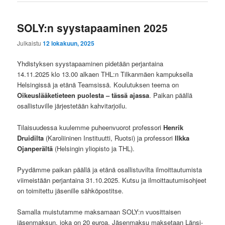
SOLY:n syystapaaminen 2025
Julkaistu
12 lokakuun, 2025
Yhdistyksen syystapaaminen pidetään perjantaina
14.11.2025 klo 13.00 alkaen THL:n Tilkanmäen kampuksella
Helsingissä ja etänä Teamsissä. Koulutuksen teema on
Oikeuslääketieteen puolesta – tässä ajassa
. Paikan päällä
osallistuville järjestetään kahvitarjoilu.
Tilaisuudessa kuulemme puheenvuorot professori
Henrik
Druidilta
(Karoliininen Instituutti, Ruotsi) ja professori
Ilkka
Ojanperältä
(Helsingin yliopisto ja THL).
Pyydämme paikan päällä ja etänä osallistuvilta ilmoittautumista
viimeistään perjantaina 31.10.2025. Kutsu ja ilmoittautumisohjeet
on toimitettu jäsenille sähköpostitse.
Samalla muistutamme maksamaan SOLY:n vuosittaisen
jäsenmaksun, joka on 20 euroa. Jäsenmaksu maksetaan Länsi-