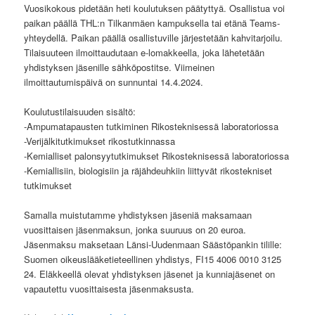
Vuosikokous pidetään heti koulutuksen päätyttyä. Osallistua voi
paikan päällä THL:n Tilkanmäen kampuksella tai etänä Teams-
yhteydellä. Paikan päällä osallistuville järjestetään kahvitarjoilu.
Tilaisuuteen ilmoittaudutaan e-lomakkeella, joka lähetetään
yhdistyksen jäsenille sähköpostitse. Viimeinen
ilmoittautumispäivä on sunnuntai 14.4.2024.
Koulutustilaisuuden sisältö:
-Ampumatapausten tutkiminen Rikosteknisessä laboratoriossa
-Verijälkitutkimukset rikostutkinnassa
-Kemialliset palonsyytutkimukset Rikosteknisessä laboratoriossa
-Kemiallisiin, biologisiin ja räjähdeuhkiin liittyvät rikostekniset
tutkimukset
Samalla muistutamme yhdistyksen jäseniä maksamaan
vuosittaisen jäsenmaksun, jonka suuruus on 20 euroa.
Jäsenmaksu maksetaan Länsi-Uudenmaan Säästöpankin tilille:
Suomen oikeuslääketieteellinen yhdistys, FI15 4006 0010 3125
24. Eläkkeellä olevat yhdistyksen jäsenet ja kunniajäsenet on
vapautettu vuosittaisesta jäsenmaksusta.