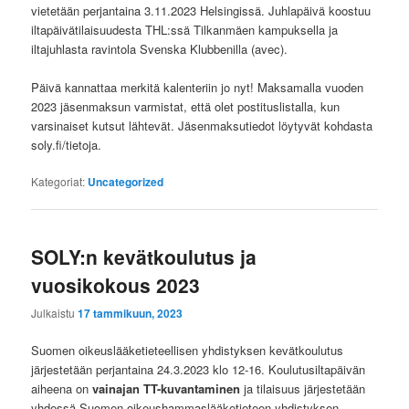
vietetään perjantaina 3.11.2023 Helsingissä. Juhlapäivä koostuu
iltapäivätilaisuudesta THL:ssä Tilkanmäen kampuksella ja
iltajuhlasta ravintola Svenska Klubbenilla (avec).
Päivä kannattaa merkitä kalenteriin jo nyt! Maksamalla vuoden
2023 jäsenmaksun varmistat, että olet postituslistalla, kun
varsinaiset kutsut lähtevät. Jäsenmaksutiedot löytyvät kohdasta
soly.fi/tietoja.
Kategoriat:
Uncategorized
SOLY:n kevätkoulutus ja
vuosikokous 2023
Julkaistu
17 tammikuun, 2023
Suomen oikeuslääketieteellisen yhdistyksen kevätkoulutus
järjestetään perjantaina 24.3.2023 klo 12-16. Koulutusiltapäivän
aiheena on
vainajan TT-kuvantaminen
ja tilaisuus järjestetään
yhdessä Suomen oikeushammaslääketieteen yhdistyksen