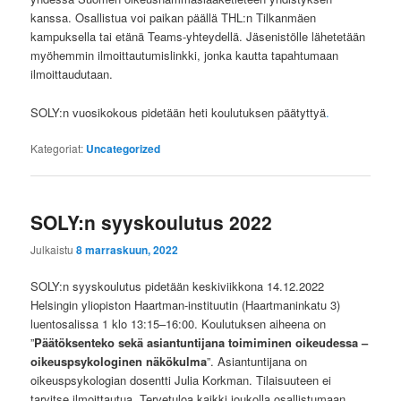
kanssa. Osallistua voi paikan päällä THL:n Tilkanmäen
kampuksella tai etänä Teams-yhteydellä. Jäsenistölle lähetetään
myöhemmin ilmoittautumislinkki, jonka kautta tapahtumaan
ilmoittaudutaan.
SOLY:n vuosikokous pidetään heti koulutuksen päätyttyä
.
Kategoriat:
Uncategorized
SOLY:n syyskoulutus 2022
Julkaistu
8 marraskuun, 2022
SOLY:n syyskoulutus pidetään keskiviikkona 14.12.2022
Helsingin yliopiston Haartman-instituutin (Haartmaninkatu 3)
luentosalissa 1 klo 13:15–16:00. Koulutuksen aiheena on
”
Päätöksenteko sekä asiantuntijana toimiminen oikeudessa –
oikeuspsykologinen näkökulma
”. Asiantuntijana on
oikeuspsykologian dosentti Julia Korkman. Tilaisuuteen ei
tarvitse ilmoittautua. Tervetuloa kaikki joukolla osallistumaan