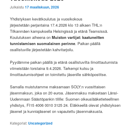
Julkaistu
17 maaliskuun, 2026
Yhdistyksen kevätkoulutus ja vuosikokous
järjestetään perjantaina 17.4.2026 klo 13 alkaen THL:n
Tilkanmäen kampuksella Helsingissä ja etänä Teamsissä.
Koulutuksen aiheena on
Muiston vartijat: kaatuneitten
tunnistamisen suomalainen perinne
. Paikan päällä
osallistuville järjestetään kahvitarjoilu.
Pyydämme paikan päällä ja etänä osallistuvilta ilmoittautumista
viimeistään torstaina 9.4.2026. Tarkempi kutsu ja
ilmoittautumisohjeet on toimitettu jäsenille sähköpostitse.
Samalla muistutamme maksamaan SOLY:n vuosittaisen
jäsenmaksun, joka on 20 euroa. Jäsenmaksu maksetaan Länsi-
Uudenmaan Säästöpankin tilille: Suomen oikeuslääketieteellinen
yhdistys, FI15 4006 0010 3125 24. Eläkkeellä olevat yhdistyksen
jäsenet ja kunniajäsenet on vapautettu jäsenmaksusta.
Kategoriat:
Uncategorized