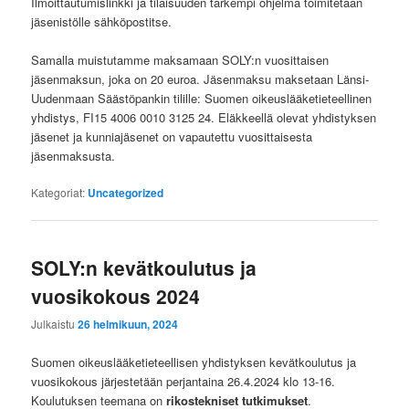
Ilmoittautumislinkki ja tilaisuuden tarkempi ohjelma toimitetaan
jäsenistölle sähköpostitse.
Samalla muistutamme maksamaan SOLY:n vuosittaisen
jäsenmaksun, joka on 20 euroa. Jäsenmaksu maksetaan Länsi-
Uudenmaan Säästöpankin tilille: Suomen oikeuslääketieteellinen
yhdistys, FI15 4006 0010 3125 24. Eläkkeellä olevat yhdistyksen
jäsenet ja kunniajäsenet on vapautettu vuosittaisesta
jäsenmaksusta.
Kategoriat:
Uncategorized
SOLY:n kevätkoulutus ja
vuosikokous 2024
Julkaistu
26 helmikuun, 2024
Suomen oikeuslääketieteellisen yhdistyksen kevätkoulutus ja
vuosikokous järjestetään perjantaina 26.4.2024 klo 13-16.
Koulutuksen teemana on
rikostekniset tutkimukset
.