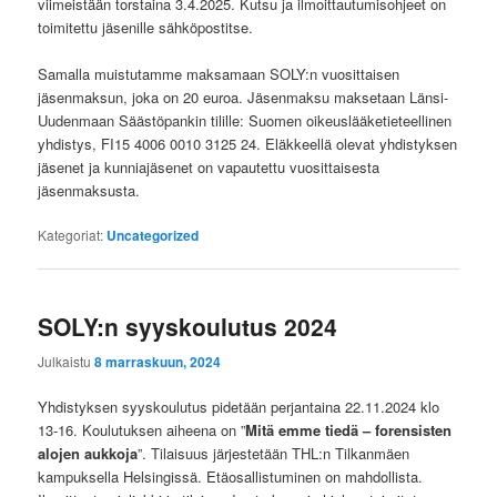
viimeistään torstaina 3.4.2025. Kutsu ja ilmoittautumisohjeet on
toimitettu jäsenille sähköpostitse.
Samalla muistutamme maksamaan SOLY:n vuosittaisen
jäsenmaksun, joka on 20 euroa. Jäsenmaksu maksetaan Länsi-
Uudenmaan Säästöpankin tilille: Suomen oikeuslääketieteellinen
yhdistys, FI15 4006 0010 3125 24. Eläkkeellä olevat yhdistyksen
jäsenet ja kunniajäsenet on vapautettu vuosittaisesta
jäsenmaksusta.
Kategoriat:
Uncategorized
SOLY:n syyskoulutus 2024
Julkaistu
8 marraskuun, 2024
Yhdistyksen syyskoulutus pidetään perjantaina 22.11.2024 klo
13-16. Koulutuksen aiheena on ”
Mitä emme tiedä – forensisten
alojen aukkoja
”. Tilaisuus järjestetään THL:n Tilkanmäen
kampuksella Helsingissä. Etäosallistuminen on mahdollista.