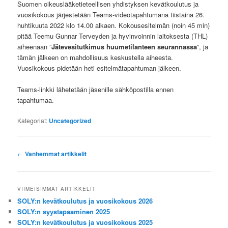
Suomen oikeuslääketieteellisen yhdistyksen kevätkoulutus ja
vuosikokous järjestetään Teams-videotapahtumana tiistaina 26.
huhtikuuta 2022 klo 14.00 alkaen. Kokousesitelmän (noin 45 min)
pitää Teemu Gunnar Terveyden ja hyvinvoinnin laitoksesta (THL)
aiheenaan ”
Jätevesitutkimus huumetilanteen seurannassa
”, ja
tämän jälkeen on mahdollisuus keskustella aiheesta.
Vuosikokous pidetään heti esitelmätapahtuman jälkeen.
Teams-linkki lähetetään jäsenille sähköpostilla ennen
tapahtumaa.
Kategoriat:
Uncategorized
Artikkelien
←
Vanhemmat artikkelit
selaus
VIIMEISIMMÄT ARTIKKELIT
SOLY:n kevätkoulutus ja vuosikokous 2026
SOLY:n syystapaaminen 2025
SOLY:n kevätkoulutus ja vuosikokous 2025