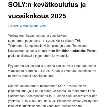
SOLY:n kevätkoulutus ja
vuosikokous 2025
Julkaistu
5 maaliskuun, 2025
Yhdistyksen kevätkoulutus ja vuosikokous
järjestetään perjantaina 11.4.2025 klo 13 alkaen THL:n
Tilkanmäen kampuksella Helsingissä ja etänä Teamsissä.
Koulutuksen aiheena on
avointen lähteiden tiedustelu
. Paikan
päällä osallistuville järjestetään kahvitarjoilu.
Pyydämme paikan päällä ja etänä osallistuvilta ilmoittautumista
viimeistään torstaina 3.4.2025. Kutsu ja ilmoittautumisohjeet on
toimitettu jäsenille sähköpostitse.
Samalla muistutamme maksamaan SOLY:n vuosittaisen
jäsenmaksun, joka on 20 euroa. Jäsenmaksu maksetaan Länsi-
Uudenmaan Säästöpankin tilille: Suomen oikeuslääketieteellinen
yhdistys, FI15 4006 0010 3125 24. Eläkkeellä olevat yhdistyksen
jäsenet ja kunniajäsenet on vapautettu vuosittaisesta