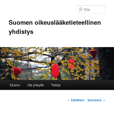
Siirry
sisältöön
Etsi
Suomen oikeuslääketieteellinen
yhdistys
Päävalikko
Etusivu
Ota yhteyttä
Tietoja
Artikkelien
←
Edellinen
Seuraava
→
selaus