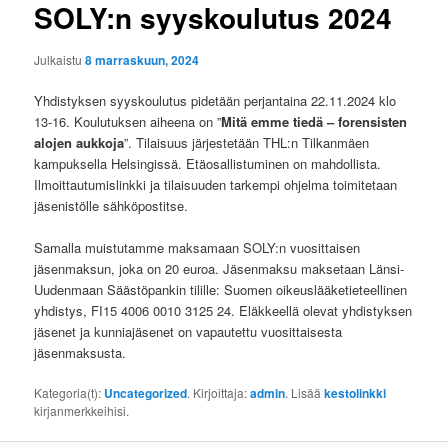
SOLY:n syyskoulutus 2024
Julkaistu
8 marraskuun, 2024
Yhdistyksen syyskoulutus pidetään perjantaina 22.11.2024 klo
13-16. Koulutuksen aiheena on ”
Mitä emme tiedä – forensisten
alojen aukkoja
”. Tilaisuus järjestetään THL:n Tilkanmäen
kampuksella Helsingissä. Etäosallistuminen on mahdollista.
Ilmoittautumislinkki ja tilaisuuden tarkempi ohjelma toimitetaan
jäsenistölle sähköpostitse.
Samalla muistutamme maksamaan SOLY:n vuosittaisen
jäsenmaksun, joka on 20 euroa. Jäsenmaksu maksetaan Länsi-
Uudenmaan Säästöpankin tilille: Suomen oikeuslääketieteellinen
yhdistys, FI15 4006 0010 3125 24. Eläkkeellä olevat yhdistyksen
jäsenet ja kunniajäsenet on vapautettu vuosittaisesta
jäsenmaksusta.
Kategoria(t):
Uncategorized
. Kirjoittaja:
admin
. Lisää
kestolinkki
kirjanmerkkeihisi.