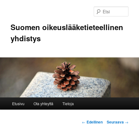
Siirry
sisältöön
Etsi
Suomen oikeuslääketieteellinen
yhdistys
Päävalikko
Etusivu
Ota yhteyttä
Tietoja
Artikkelien
←
Edellinen
Seuraava
→
selaus