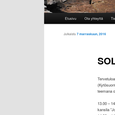
Päävalikko
Etusivu
Ota yhteyttä
Ti
Julkaistu
7 marraskuun, 2016
SOL
Tervetuloa
(Kytösuont
teemana o
13.00 – 1
kanslia ”J