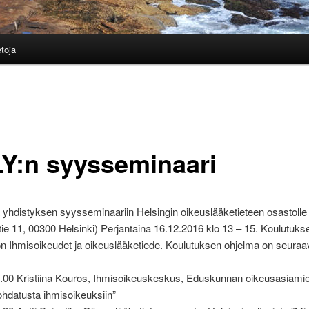
etoja
Y:n syysseminaari
 yhdistyksen syysseminaariin Helsingin oikeuslääketieteen osastolle
ie 11, 00300 Helsinki) Perjantaina 16.12.2016 klo 13 – 15. Koulutuks
n Ihmisoikeudet ja oikeuslääketiede. Koulutuksen ohjelma on seuraa
4.00 Kristiina Kouros, Ihmisoikeuskeskus, Eduskunnan oikeusasiami
ohdatusta ihmisoikeuksiin”