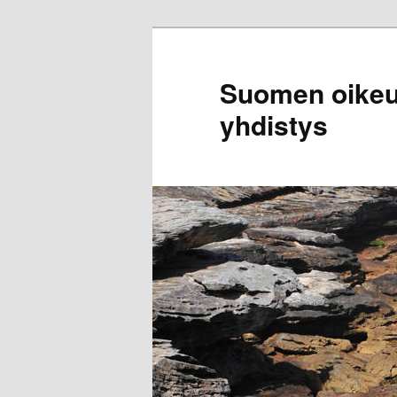
Siirry
sisältöön
Suomen oikeus
yhdistys